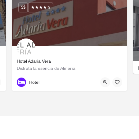
$$
Hotel Adaria Vera
Disfruta la esencia de Almería
+34950617078
Calle Sotavento
Hotel