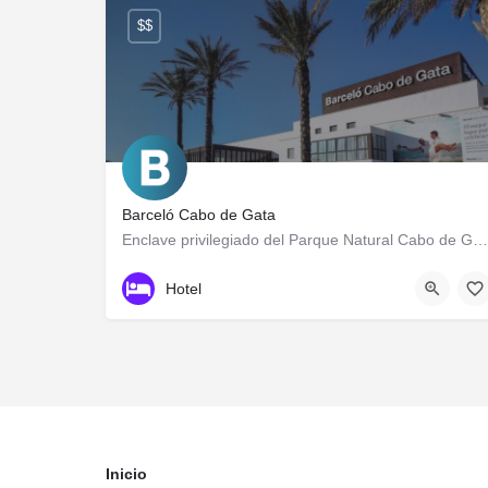
$$
Barceló Cabo de Gata
Enclave privilegiado del Parque Natural Cabo de Gata-Níjar
950184250
Calle de los Juegos de Casablanca
Hotel
Inicio