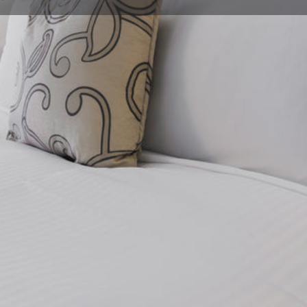
Detalles
Opiniones
Eventos
0
0
egar
Llamar
Guardar
Compartir