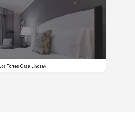
Los Torres Casa Lindsay
711025376
Av. Federico García Lorca