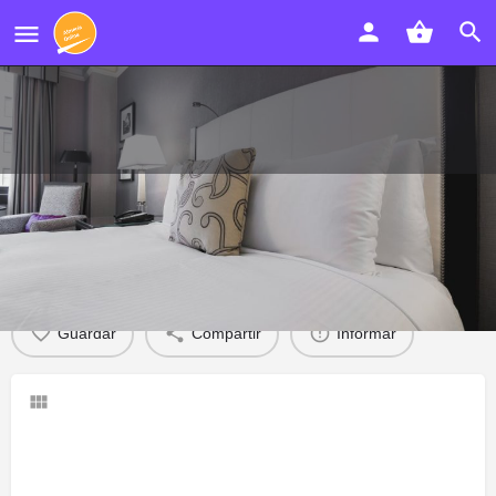
Hostal Villa De Garrucha
Detalles
Opiniones
Eventos
0
0
Guardar
Compartir
Informar