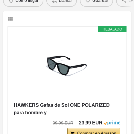
Cómo llegar
Llamar
Guardar
Co
REBAJADO
HAWKERS Gafas de Sol ONE POLARIZED
para hombre y...
23,99 EUR
39,99 EUR
Comprar en Amazon