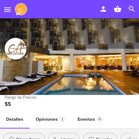
Hotel Ch Cabo de Gata
El Hotel Ch Cabo De Gata se encuentra en Carboneras
Rango de Precios
$$
Detalles
Opiniones
Eventos
1
0