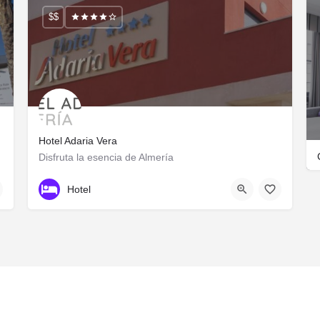
$$
Hotel Adaria Vera
Disfruta la esencia de Almería
+34950617078
Calle Sotavento
Hotel