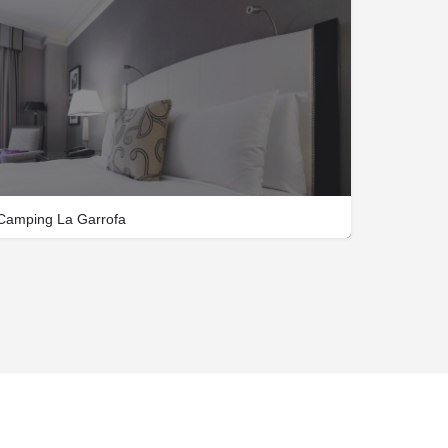
Camping La Garrofa
950235770
Paraje GARROFA CARRETERA