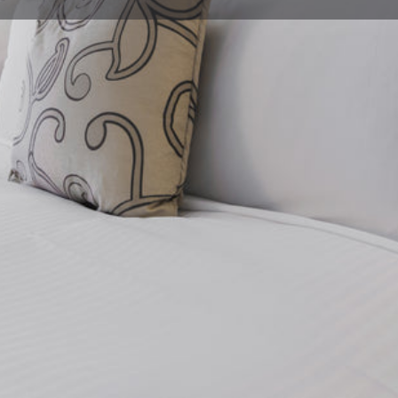
Detalles
Opiniones
Eventos
0
0
egar
Llamar
Guardar
Compartir