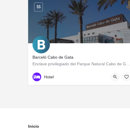
$$
Barceló Cabo de Gata
Enclave privilegiado del Parque Natural Cabo de Gata-Níjar
950184250
Calle de los Juegos de Casablanca
Hotel
Inicio