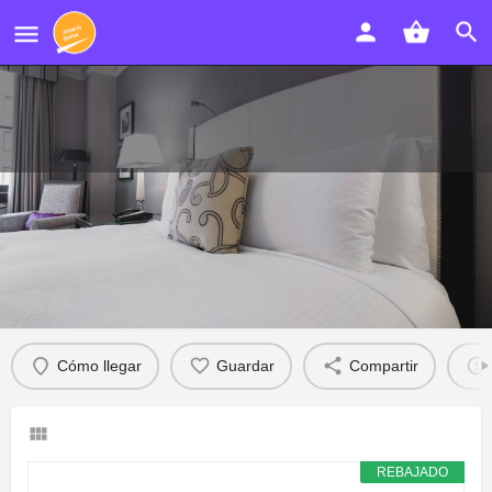
VILLADULCE ALOJAME
AGUADULCE
Detalles
Opiniones
Eventos
0
0
Cómo llegar
Guardar
Compartir
REBAJADO