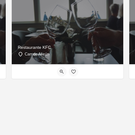
Restaurante KFC
Carr de Alicún