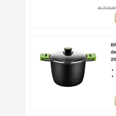
26,75 EUR
BR
de
20