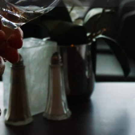
Detalles
Opiniones
0
Guardar
Compartir
Informar
Reclama
Galería
REBAJADO
A Prior | Sartén 24
, aluminio fundido
n...
Aluminio fundido
Apta para todo tipo de
cocinas, incluido...