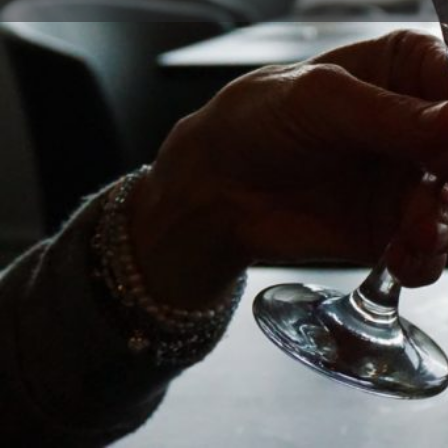
BR
cm
co