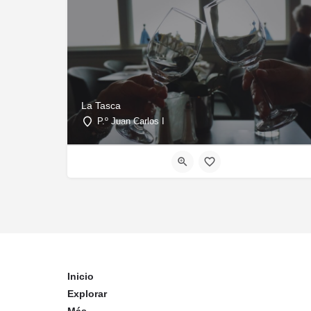
La Tasca
P.º Juan Carlos I
Inicio
Explorar
Más