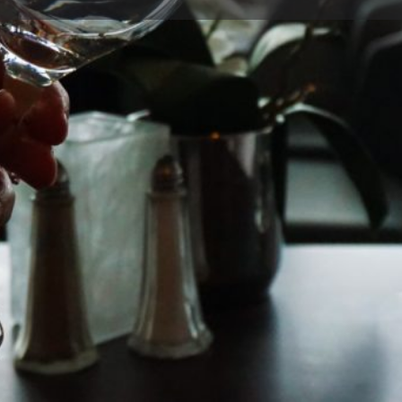
Detalles
Opiniones
0
r
Guardar
Compartir
Informar
Teléfono
950956635
Galería