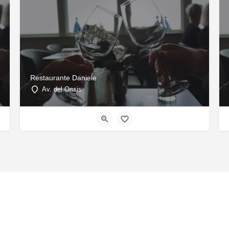
Restaurante Daniele
Av. del Oasis