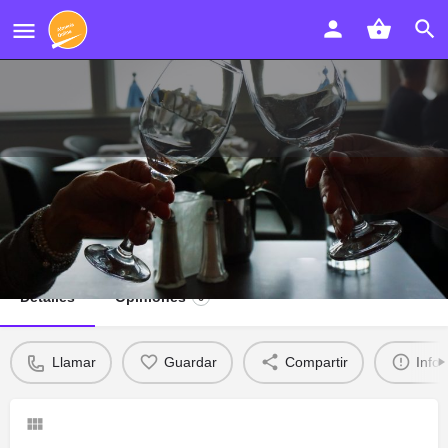
Pizzeria 4 Caminos
Llamar
Detalles
Opiniones
0
Llamar
Guardar
Compartir
Info