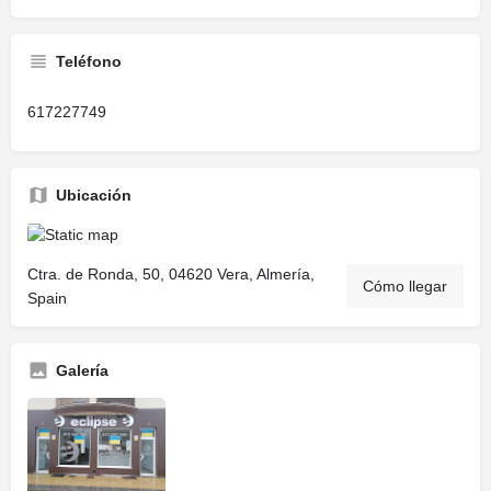
Teléfono
617227749
Ubicación
Ctra. de Ronda, 50, 04620 Vera, Almería,
Cómo llegar
Spain
Galería