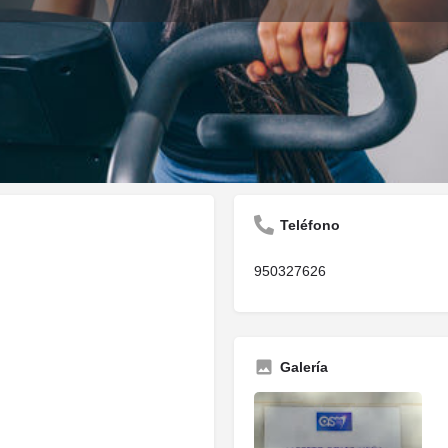
Descripción
Opiniones
Contacto
0
Guardar
Compartir
Informar
Reclam
Teléfono
950327626
Galería