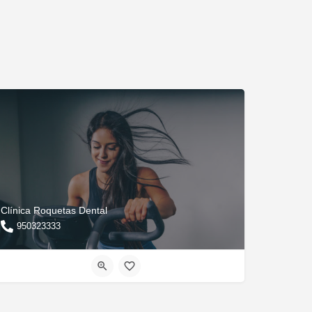
Clínica Roquetas Dental
950323333