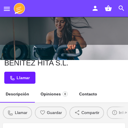
CLÍNICA DE ORTODONCIA JAIME
BENÍTEZ HITA S.L.
Llamar
Descripción
Opiniones
Contacto
0
Llamar
Guardar
Compartir
Info