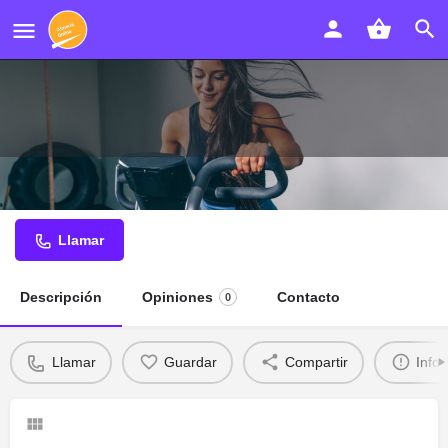
Clínica DEA Mediterráneo
Llamar
Descripción
Opiniones
Contacto
0
Llamar
Guardar
Compartir
Info