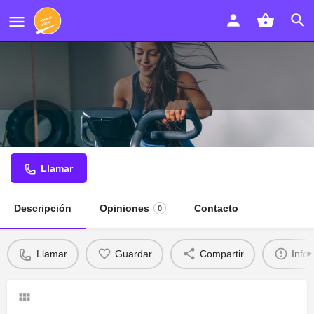
Clínica DEA Roquetas de Mar
Llamar
Descripción
Opiniones
Contacto
0
Llamar
Guardar
Compartir
Info