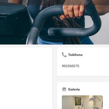
Descripción
Opiniones
0
Guardar
Compartir
Informar
Reclam
Teléfono
950266575
Galería