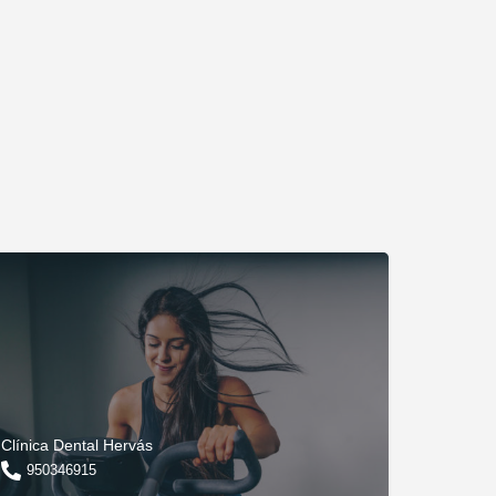
Clínica Dental Hervás
950346915