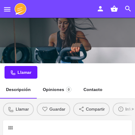
Clínica Dental Arce Calderón
Llamar
Descripción
Opiniones
Contacto
0
Llamar
Guardar
Compartir
Info