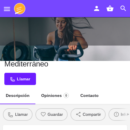
Clínica Dental Avenida del
Mediterráneo
Llamar
Descripción
Opiniones
Contacto
0
Llamar
Guardar
Compartir
Info