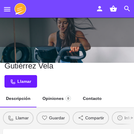
Clínica Dental María del Mar
Gutiérrez Vela
Llamar
Descripción
Opiniones
Contacto
0
Llamar
Guardar
Compartir
Info