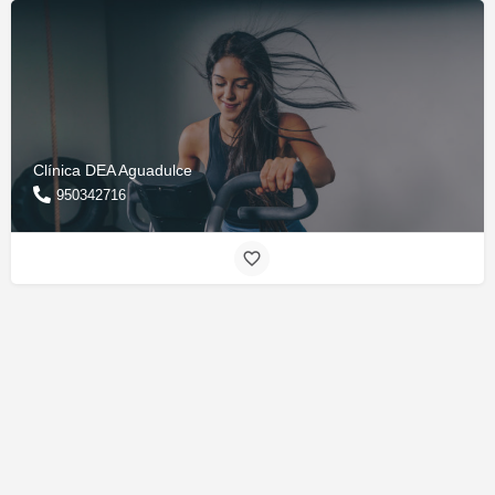
Clínica DEA Aguadulce
950342716