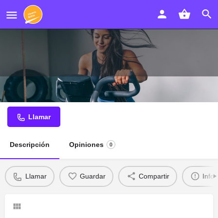
Clinica Dental Studio Dental Alcaraz
Llamar
Descripción
Opiniones
0
Llamar
Guardar
Compartir
Info