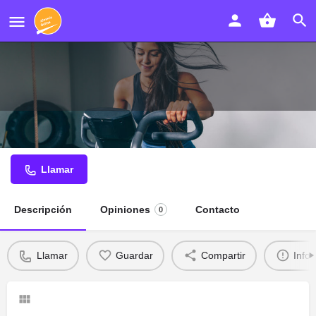
Collado Dental
Llamar
Descripción
Opiniones
Contacto
0
Llamar
Guardar
Compartir
Info