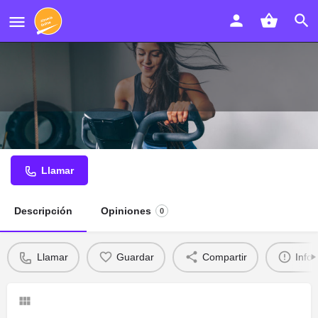
De Boca En Boca Peluquería
Llamar
Descripción
Opiniones
0
Llamar
Guardar
Compartir
Info