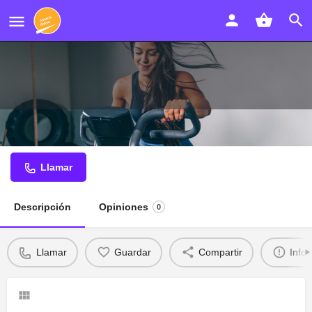
Dent-Salud clínica dental
Llamar
Descripción
Opiniones
0
Llamar
Guardar
Compartir
Info