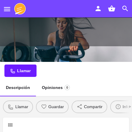
Free Style Peluquería
Llamar
Descripción
Opiniones
0
Llamar
Guardar
Compartir
Info