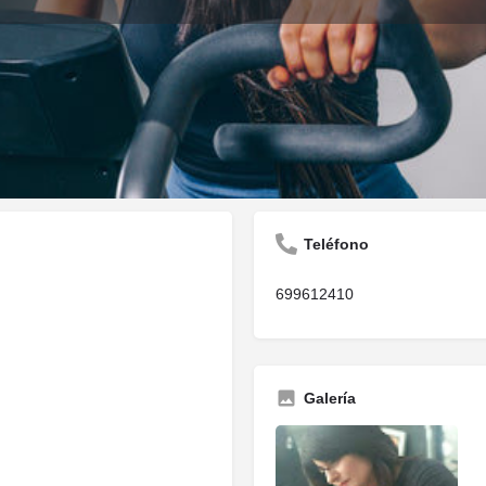
Descripción
Opiniones
0
Guardar
Compartir
Informar
Reclam
Teléfono
699612410
Galería