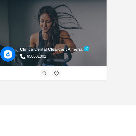
Clínica Dental Cleardent Almería
950681301