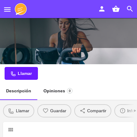
laboratorio de prótesis dentales
Llamar
Descripción
Opiniones
0
Llamar
Guardar
Compartir
Info