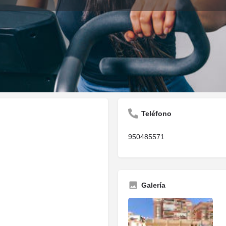
Descripción
Opiniones
0
Guardar
Compartir
Informar
Reclam
Teléfono
950485571
Galería