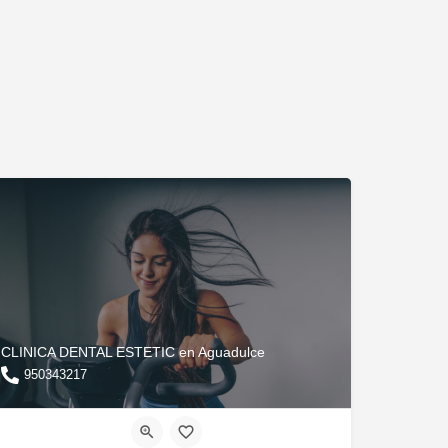
CLINICA DENTAL ESTETIC en Aguadulce
950343217