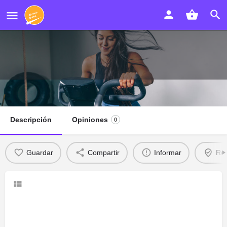
Moreno Stylo
Descripción
Opiniones
0
Guardar
Compartir
Informar
Rec