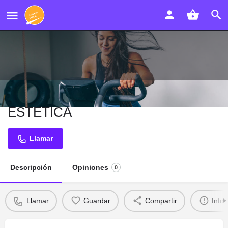
OTHER LOOK PELUQUERIA Y
ESTETICA
Llamar
Descripción
Opiniones
0
Llamar
Guardar
Compartir
Info