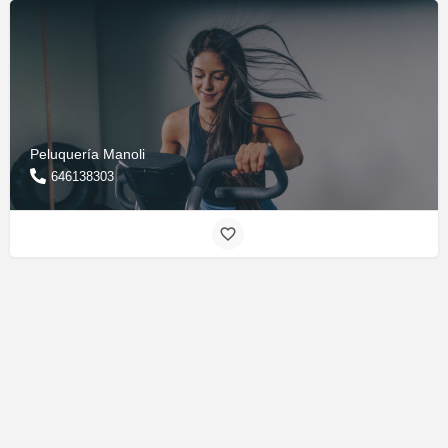
Peluquería Manoli
646138303