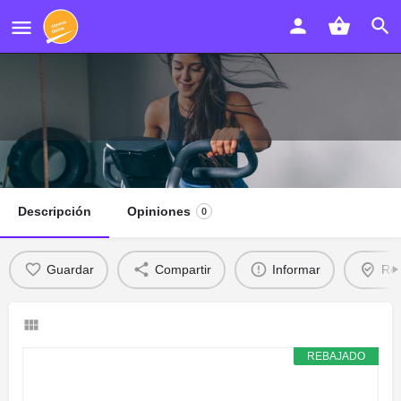
Pañama
Descripción
Opiniones
0
Guardar
Compartir
Informar
Rec
REBAJADO