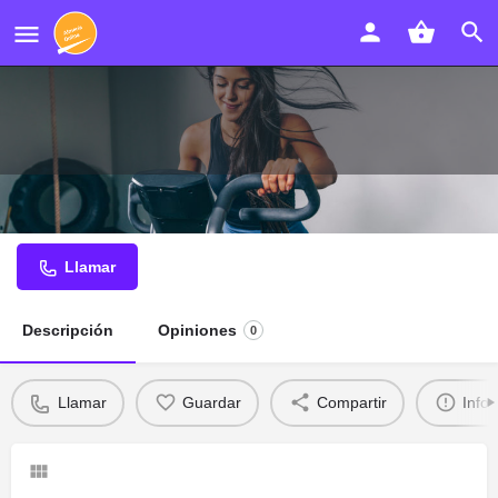
Peluquería Ana García
Llamar
Descripción
Opiniones
0
Llamar
Guardar
Compartir
Info