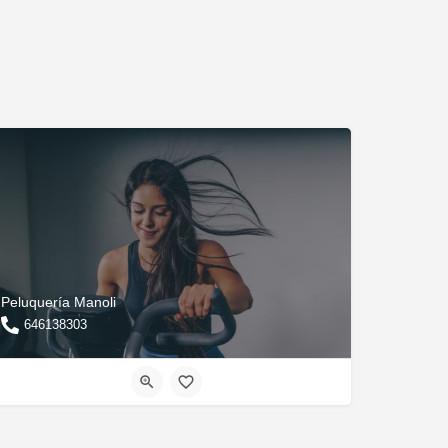
Peluquería Manoli
646138303