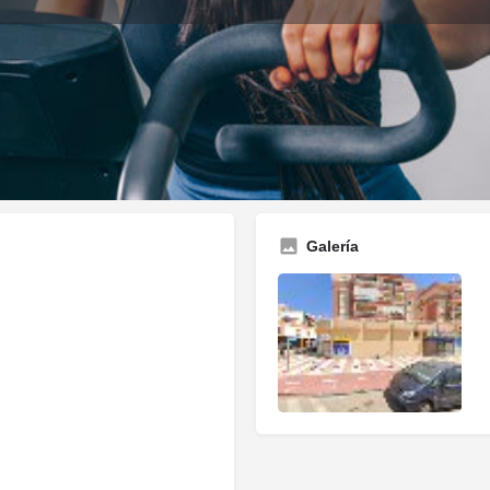
Descripción
Opiniones
0
rdar
Compartir
Informar
Reclamar Publi
Galería