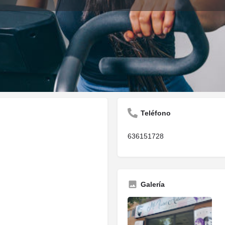
Descripción
Opiniones
0
Guardar
Compartir
Informar
Reclam
Teléfono
636151728
Galería