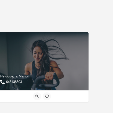
Peluquería Manoli
646138303