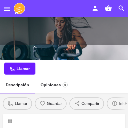
Peluquería Mayte
Llamar
Descripción
Opiniones
0
Llamar
Guardar
Compartir
Info