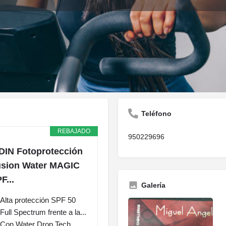
Descripción
Opiniones
0
Guardar
Compartir
Informar
Reclam
Teléfono
REBAJADO
950229696
DIN Fotoprotección
sion Water MAGIC
F...
Galería
Alta protección SPF 50
Full Spectrum frente a la...
Con Water Drop Tech,