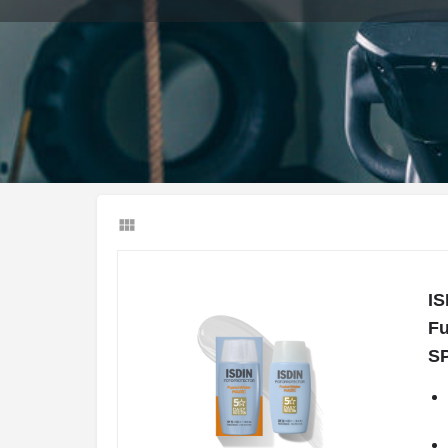
Llamar
IS
Fu
SP