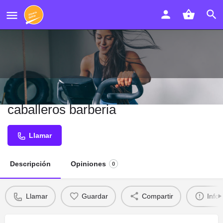
tote the barber peluqueria de
caballeros barberia
Llamar
Descripción
Opiniones
0
Llamar
Guardar
Compartir
Info