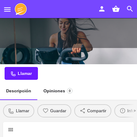
Tristan Peluqueros
Llamar
Descripción
Opiniones
0
Llamar
Guardar
Compartir
Info