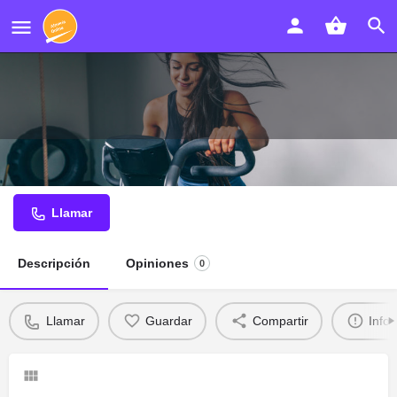
Varela Estilistas
Llamar
Descripción
Opiniones
0
Llamar
Guardar
Compartir
Info