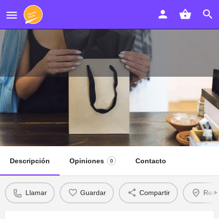
BYMAGEN FILMS Productora
Audiovisual
Llamar
Descripción
Opiniones
Contacto
0
Llamar
Guardar
Compartir
Recl