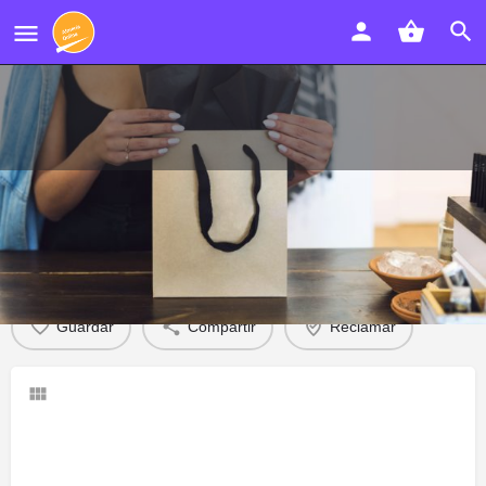
Carnicería Morales
Descripción
Opiniones
0
Guardar
Compartir
Reclamar