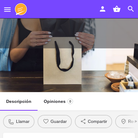
Carnicería Navarro Alonso "El
Turrero"
Llamar
Descripción
Opiniones
0
Llamar
Guardar
Compartir
Recl