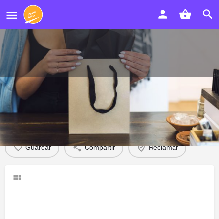
Coco Style
Descripción
Opiniones
Contacto
0
Guardar
Compartir
Reclamar