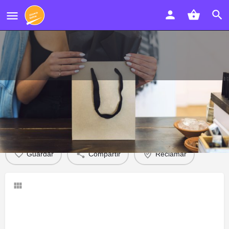
El Taller
Descripción
Opiniones
0
Guardar
Compartir
Reclamar