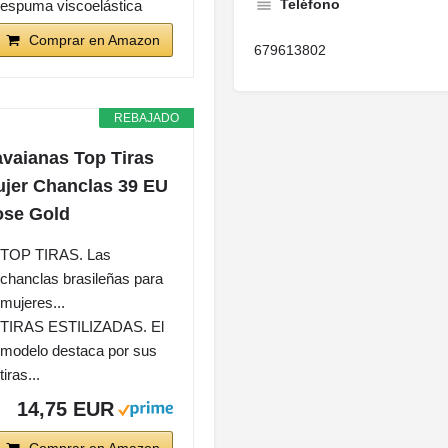
Teléfono
espuma viscoelástica
Comprar en Amazon
679613802
REBAJADO
vaianas Top Tiras
jer Chanclas 39 EU
se Gold
TOP TIRAS. Las
chanclas brasileñas para
mujeres...
TIRAS ESTILIZADAS. El
modelo destaca por sus
tiras...
14,75 EUR