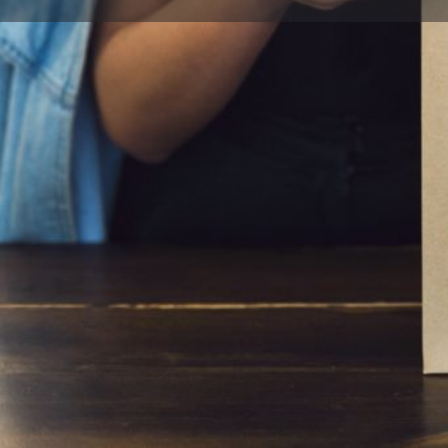
Sk
Gr
Co