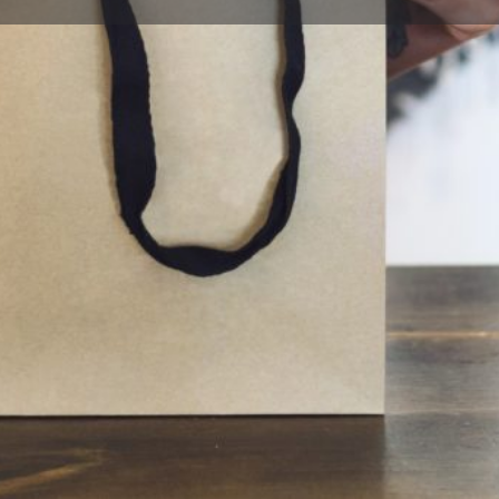
Descripción
Opiniones
0
Llamar
Guardar
Compartir
Reclamar
Imágenes
echers Mujer
aceful Get
nnected Trainers...
Forro de tela suave para
zapatos
Plantilla acolchada de