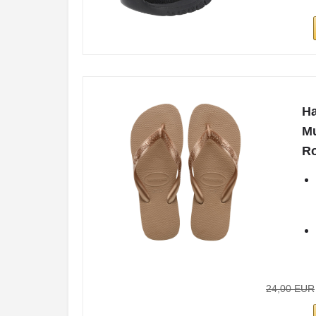
Ha
Mu
Ro
24,00 EUR