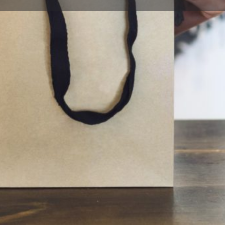
Descripción
Opiniones
Contacto
0
Guardar
Compartir
Reclamar
Imágenes