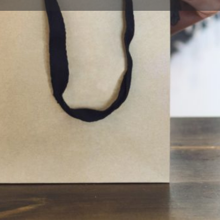
Descripción
Opiniones
0
Guardar
Compartir
Reclamar
Abierto
Lunes
Martes
Miércoles