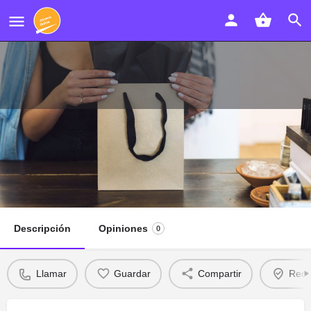
Néstor Cánovas Producciones
Audiovisuales
Llamar
Descripción
Opiniones
0
Llamar
Guardar
Compartir
Recl