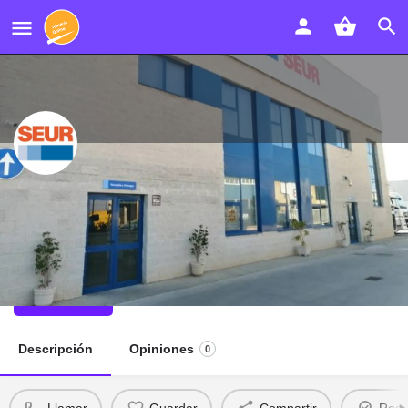
Seur Almería - Envíos y Puntos
Pickup
Seur Almería teléfono y dirección
Llamar
Descripción
Opiniones
0