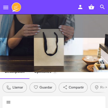
Urcifoto
Llamar
Descripción
Opiniones
0
Llamar
Guardar
Compartir
Recl