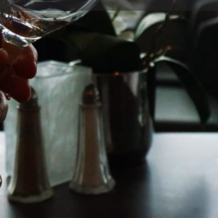
Detalles
Opiniones
0
r
Guardar
Compartir
Informar
Teléfono
722256656
Galería