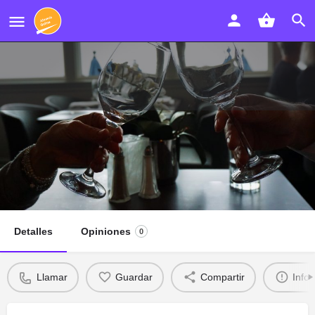
Restaurante Pizzería Italiana Amore
Mio
Llamar
Detalles
Opiniones
0
Llamar
Guardar
Compartir
Info