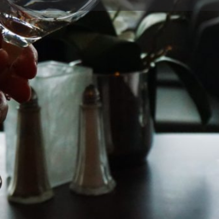
Detalles
Opiniones
0
r
Guardar
Compartir
Informar
Teléfono
641124012
Galería